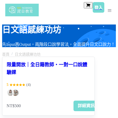
登入
日文語感練功坊
先Input再Output，兩階段口說學習法，全面提升日文口說力！
首頁
日文語感練功坊
限量開放｜全日籍教師・一對一口說體
驗課
5
(
4
)
NT$500
詳細資訊