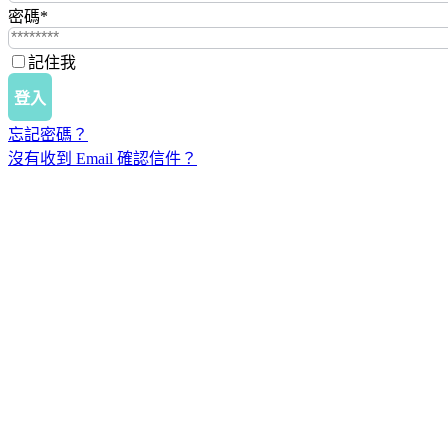
密碼
*
記住我
登入
忘記密碼？
沒有收到 Email 確認信件？