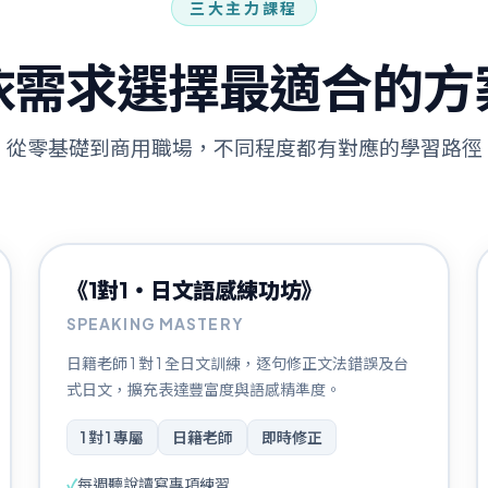
三大主力課程
依需求選擇最適合的方
從零基礎到商用職場，不同程度都有對應的學習路徑
有文法基礎
《1對1・日文語感練功坊》
SPEAKING MASTERY
日籍老師 1 對 1 全日文訓練，逐句修正文法錯誤及台
式日文，擴充表達豐富度與語感精準度。
1 對 1 專屬
日籍老師
即時修正
✓
每週聽說讀寫專項練習