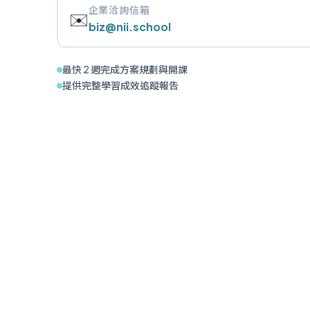
企業洽詢信箱
✉️
biz@nii.school
最快 2 週完成方案規劃與開課
提供完整學習成效追蹤報告