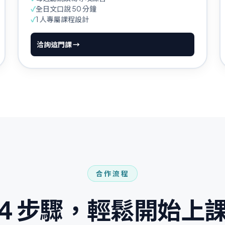
✓
全日文口說 50 分鐘
✓
1 人專屬課程設計
洽詢這門課 →
合作流程
4 步驟，輕鬆開始上