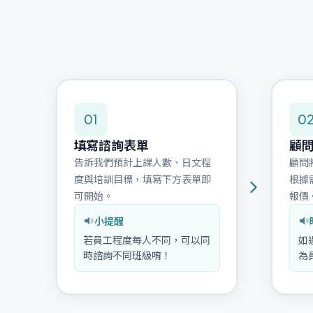
01
0
填寫諮詢表單
顧
告訴我們預計上課人數、日文程
顧問
度與培訓目標，填寫下方表單即
根據
可開始。
報價
小提醒
若員工程度每人不同，可以同
如
時諮詢不同班級唷！
為