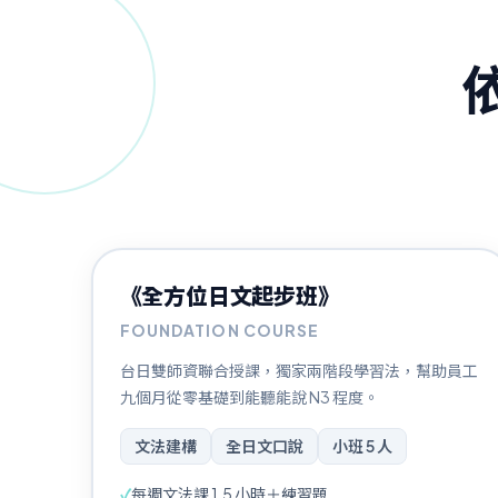
零基礎 ～ 初學
《全方位日文起步班》
FOUNDATION COURSE
台日雙師資聯合授課，獨家兩階段學習法，幫助員工
九個月從零基礎到能聽能說 N3 程度。
文法建構
全日文口說
小班 5 人
✓
每週文法課 1.5 小時＋練習題