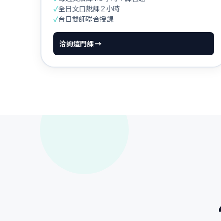
✓
全日文口說課 2 小時
✓
台日雙師聯合授課
洽詢這門課 →