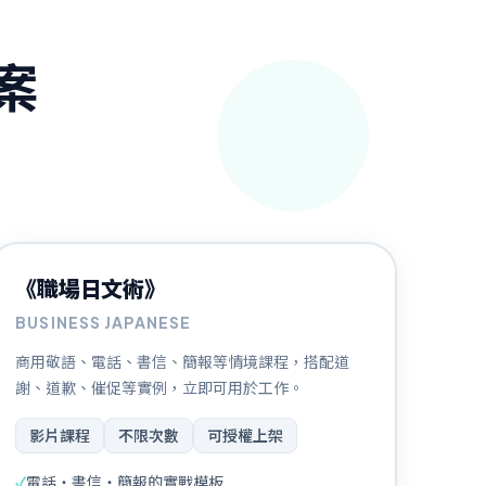
案
N2 程度以上
《職場日文術》
BUSINESS JAPANESE
商用敬語、電話、書信、簡報等情境課程，搭配道
謝、道歉、催促等實例，立即可用於工作。
影片課程
不限次數
可授權上架
✓
電話・書信・簡報的實戰模板