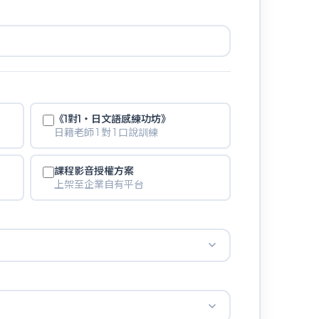
《1對1・日文語感練功坊》
日籍老師 1 對 1 口說訓練
課程影音授權方案
上架至企業自有平台